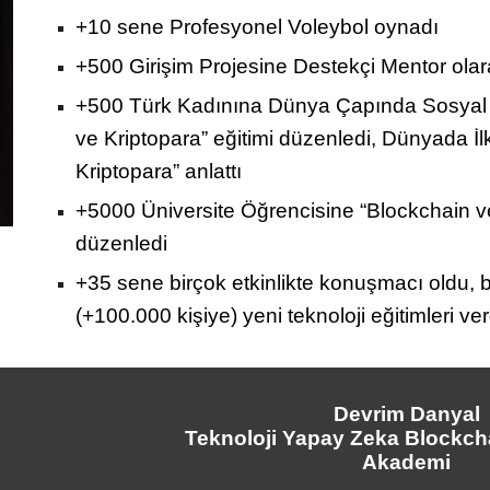
+10 sene Profesyonel Voleybol oynadı
+500 Girişim Projesine Destekçi Mentor olar
+500 Türk Kadınına Dünya Çapında Sosyal S
ve Kriptopara” eğitimi düzenledi, Dünyada İl
Kriptopara” anlattı
+5000 Üniversite Öğrencisine “Blockchain ve
düzenledi
+
35
sene birçok etkinlikte konuşmacı oldu, b
(+
10
0.000 kişiye) yeni teknoloji eğitimleri ver
Devrim Danyal
Teknoloji Yapay Zeka Blockch
Akademi